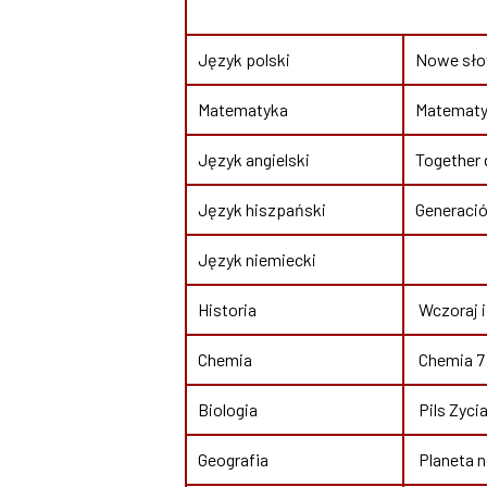
Język polski
Nowe słow
Matematyka
Matematyk
Język angielski
Together d
Język hiszpański
Generació
Język niemiecki
Historia
Wczoraj i
Chemia
Chemia 7 
Biologia
Pils Zyci
Geografia
Planeta n