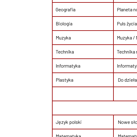
Geografia
Planeta n
Biologia
Puls życi
Muzyka
Muzyka /
Technika
Technika 
Informatyka
Informaty
Plastyka
Do dzieła
Język polski
Nowe słow
Matematyka
Matematyk