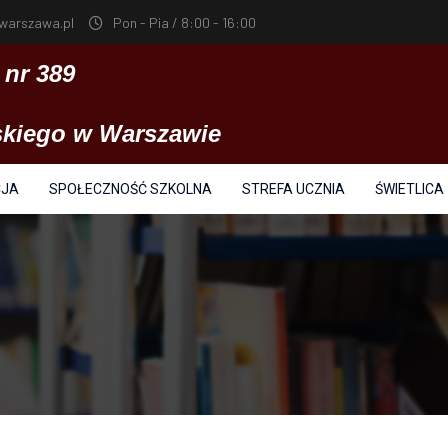
warszawa.pl
Pon - Pia / 8:00 - 16:00
nr 389
ńskiego w Warszawie
CJA
SPOŁECZNOŚĆ SZKOLNA
STREFA UCZNIA
ŚWIETLICA