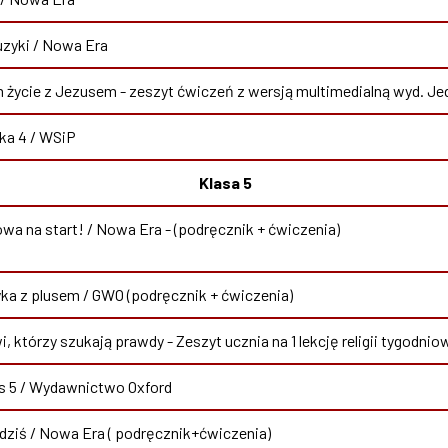
zyki / Nowa Era
życie z Jezusem - zeszyt ćwiczeń z wersją multimedialną wyd. J
ka 4 / WSiP
Klasa 5
a na start! / Nowa Era - (podręcznik + ćwiczenia)
a z plusem / GWO (podręcznik + ćwiczenia)
i, którzy szukają prawdy - Zeszyt ucznia na 1 lekcję religii tygodn
s 5 / Wydawnictwo Oxford
 dziś / Nowa Era ( podręcznik+ćwiczenia)