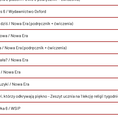
s 6 / Wydawnictwo Oxford
 dziś / Nowa Era (podręcznik + ćwiczenia)
nowa / Nowa Era
a / Nowa Era (podręcznik + ćwiczenia)
iała? / Nowa Era
 / Nowa Era
zyki / Nowa Era
i, którzy odkrywają piękno - Zeszyt ucznia na 1 lekcję religii tygo
ka 6 / WSiP