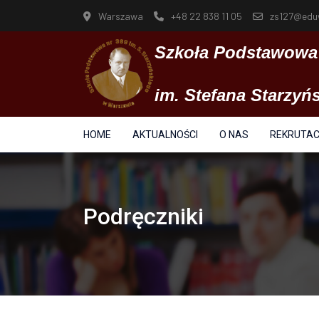
Warszawa
+48 22 838 11 05
zs127@edu
Szkoła Podstawowa 
im. Stefana Starzy
HOME
AKTUALNOŚCI
O NAS
REKRUTA
Podręczniki