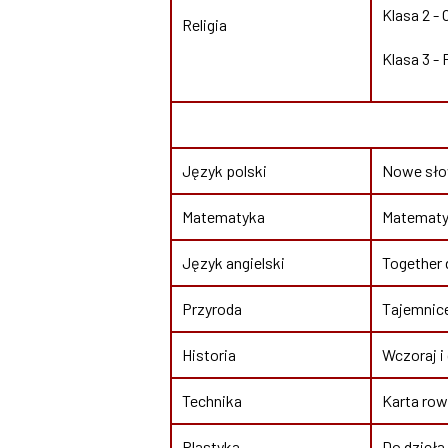
Klasa 2 -
Religia
Klasa 3 - 
Język polski
Nowe słow
Matematyka
Matematyk
Język angielski
Together d
Przyroda
Tajemnice
Historia
Wczoraj i
Technika
Karta row
Plastyka
Do dzieła