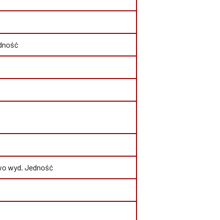
edność
iowo wyd. Jedność