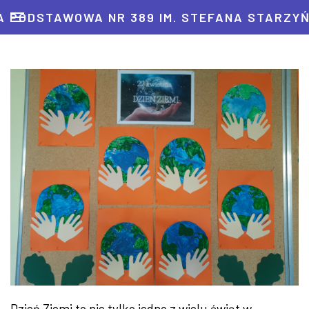
 PODSTAWOWA NR 389 IM. STEFANA STARZY
Dzień Ziemi to nie tylko jedno z wielu świąt w