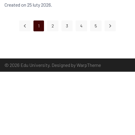
Created on 25 luty 2026.
1
2
3
4
5
© 2026 Edu University. Designed by
WarpTheme